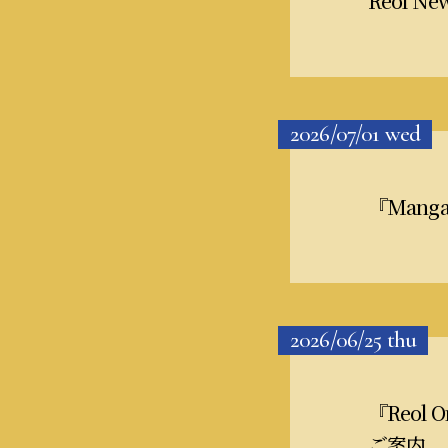
Reol Ne
2026/07/01
wed
『Manga
2026/06/25
thu
『Reol
ご案内