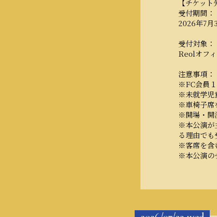
【チケット
受付期間：
2026年7月3
受付対象：
Reolオフ
注意事項：
※FC会員
※未就学児
※車椅子席
※開場・開
※本公演が
る理由でも
※客席を含
※本公演のチ
2026/07/22
wed