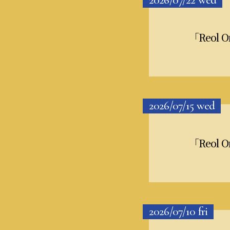
「Reol 
2026/07/15
wed
「Reol 
2026/07/10
fri