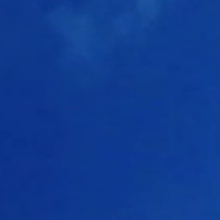
DATE
2025/8/17
(sun)