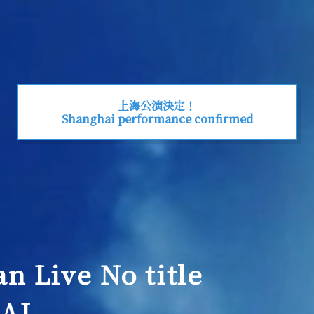
上海公演決定！
Shanghai performance confirmed
n Live No title
AI