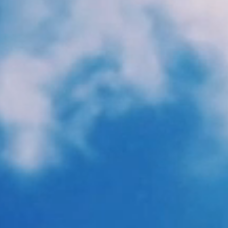
info
AYF LIVE
ayflive@foxmail.com