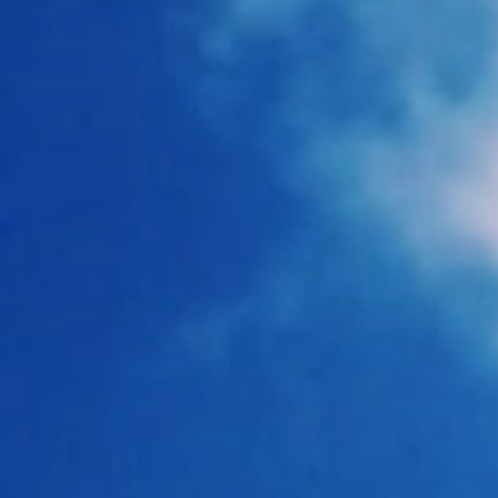
AREA
VENUE
OPEN / START
静安体育中心
17:30/19:00
SHANGHAI
（JING'AN SPORTS
(※現地時間)
CENTER）