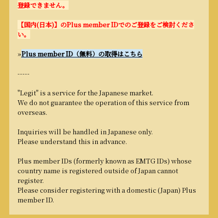
登録できません。
【国内(日本)】のPlus member IDでのご登録をご検討くださ
い。
»
Plus member ID（無料）の取得はこちら
-----
"Legit" is a service for the Japanese market.
We do not guarantee the operation of this service from
overseas.
Inquiries will be handled in Japanese only.
Please understand this in advance.
Plus member IDs (formerly known as EMTG IDs) whose
country name is registered outside of Japan cannot
register.
Please consider registering with a domestic (Japan) Plus
member ID.