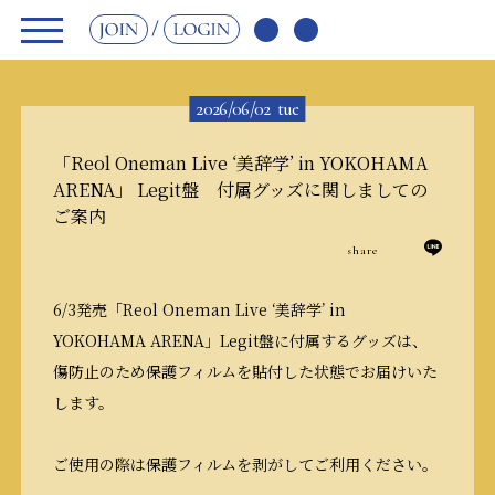
JOIN
LOGIN
2026/06/02
tue
「Reol Oneman Live ‘美辞学’ in YOKOHAMA
ARENA」 Legit盤 付属グッズに関しましての
ご案内
share
6/3
発売「
Reol Oneman Live ‘
美辞学
’ in
YOKOHAMA ARENA
」
Legit
盤に付属するグッズは、
傷防止のため保護フィルムを貼付した状態でお届けいた
します。
ご使用の際は保護フィルムを剥がしてご利用ください。