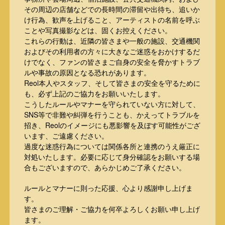
その周辺の店舗などでの長時間の滞留や出待ち、追いか
け行為、歓声を上げること、アーティストの名前を呼ぶ
ことや写真撮影などは、固くお控えください。
これらの行動は、近隣の皆さまや一般の施設、交通機関
およびその利用者の方々に大きなご迷惑をおかけするだ
けでなく、ファンの皆さまご自身の安全を脅かすトラブ
ルや事故の原因となる恐れがあります。
Reol本人やスタッフ、そして皆さまの安全を守るために
も、必ず上記のご協力をお願いいたします。
こうしたルールやマナーを守られていない方に対して、
SNS等で非難や糾弾を行うことも、かえってトラブルを
招き、Reolのイメージにも悪影響を及ぼす可能性がござ
います、ご遠慮ください。
過度な迷惑行為については関係各所と連携のうえ厳正に
対処いたします。必要に応じて身分確認をお願いする場
合もございますので、あらかじめご了承ください。
ルールとマナーに則った応援、心より感謝申し上げま
す。
皆さまのご理解・ご協力を何卒よろしくお願い申し上げ
ます。