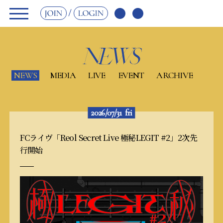
JOIN
LOGIN
NEWS
MEDIA
LIVE
EVENT
ARCHIVE
2026/07/31
fri
FCライヴ「Reol Secret Live 極秘LEGIT #2」2次先
行開始