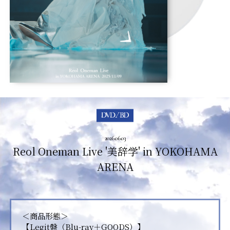
2026.06.03
Reol Oneman Live '美辞学' in YOKOHAMA
ARENA
＜商品形態＞
【Legit盤（Blu-ray＋GOODS）】