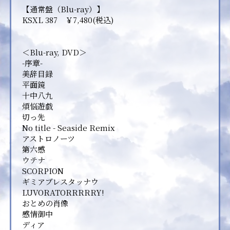
【通常盤（Blu-ray）】
KSXL 387 ￥7,480(税込)
＜Blu-ray, DVD＞
-序章-
美辞目録
平面鏡
十中八九
煩悩遊戯
切っ先
No title - Seaside Remix
アストロノーツ
第六感
ウテナ
SCORPION
ギミアブレスタッナウ
LUVORATORRRRRY!
おとめの肖像
感情御中
ディア