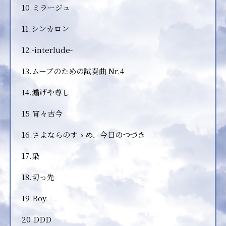
10.ミラージュ
11.シンカロン
12.-interlude-
13.ムーブのための試奏曲 Nr.4
14.煽げや尊し
15.宵々古今
16.さよならのすゝめ、今日のつづき
17.染
18.切っ先
19.Boy
20.DDD