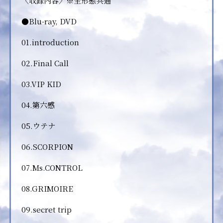
〈収録内容〉※全形態共通
●Blu-ray, DVD
01.introduction
02.Final Call
03.VIP KID
04.第六感
05.ウテナ
06.SCORPION
07.Ms.CONTROL
08.GRIMOIRE
09.secret trip